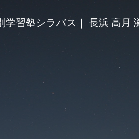
別学習塾シラバス｜ 長浜 高月 