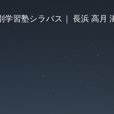
別学習塾シラバス｜ 長浜 高月 